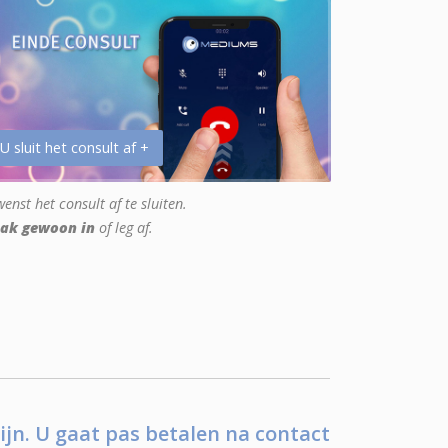
 U sluit het consult af +
enst het consult af te sluiten.
ak gewoon in
of leg af.
ijn. U gaat pas betalen na contact