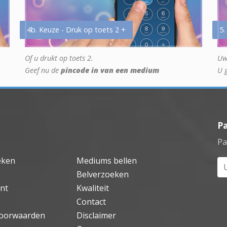
4b. Keuze - Druk op toets 2 +
5.
Of u drukt op toets 2.
Uw
Geef nu de
pincode in van een medium
U 
P
Pa
eken
Mediums bellen
Uw
Belverzoeken
nt
Kwaliteit
Contact
oorwaarden
Disclaimer