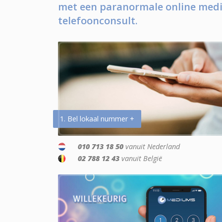
met een paranormale online medi
telefoonconsult.
1. Bel lokaal nummer +
010 713 18 50
vanuit Nederland
02 788 12 43
vanuit België