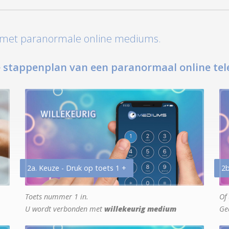
t met paranormale online mediums.
 stappenplan van een paranormaal online tel
2a. Keuze - Druk op toets 1 +
2b
Toets nummer 1 in.
Of 
U wordt verbonden met
willekeurig medium
Ge