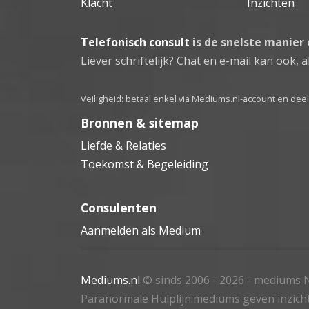
Klacht
Inzichten
Telefonisch consult
is de snelste manier
Liever schriftelijk? Chat en e-mail kan ook, al
Veiligheid: betaal enkel via Mediums.nl-account en de
Bronnen & sitemap
Liefde & Relaties
Toekomst & Begeleiding
Consulenten
Aanmelden als Medium
Mediums.nl
© sinds 2006 - 2026
- mediums N
Paranormale Hulplijn:mediums geven inzich