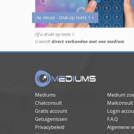
4a. Keuze - Druk op toets 1 +
Of u drukt op toets 1.
U wordt
direct verbonden met een medium
Mediums
Medium zo
Chatconsult
Mailconsult
Gratis account
Login accou
Getuigenissen
F.A.Q
Privacybeleid
Algemene v