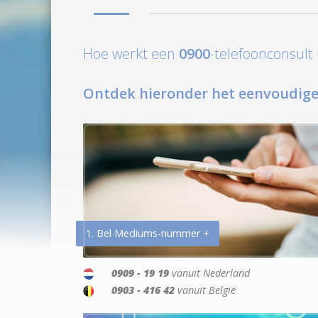
Hoe werkt een
0900
-telefoonconsul
Ontdek hieronder het eenvoudige
1. Bel Mediums-nummer +
0909 - 19 19
vanuit Nederland
0903 - 416 42
vanuit België