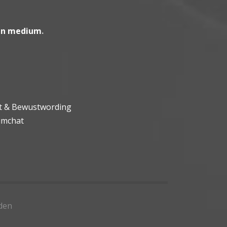
en medium
.
ht & Bewustwording
umchat
den