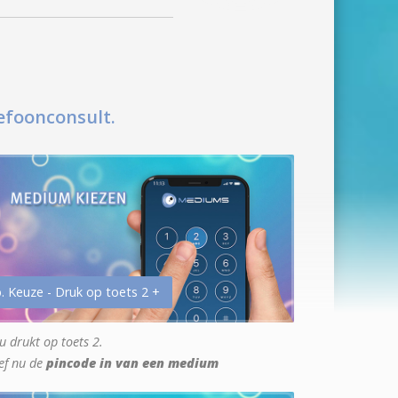
efoonconsult.
. Keuze - Druk op toets 2 +
u drukt op toets 2.
ef nu de
pincode in van een medium