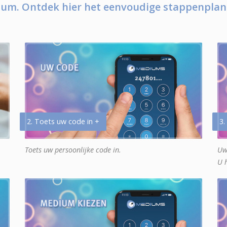
um. Ontdek hier het eenvoudige stappenplan
2. Toets uw code in +
3.
Toets uw persoonlijke code in.
Uw
U 