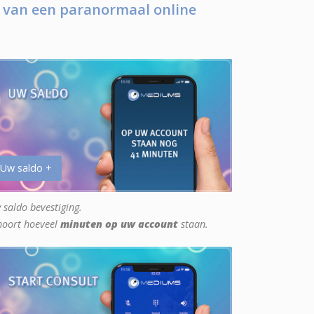
 van een paranormaal online
 Uw saldo +
 saldo bevestiging.
hoort hoeveel
minuten op uw account
staan.