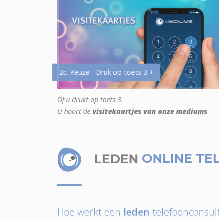
2c. Keuze - Druk op toets 3 +
Of u drukt op toets 3.
U hoort de
visitekaartjes van onze mediums
LEDEN
ONLINE TE
Hoe werkt een
leden
-telefoonconsult