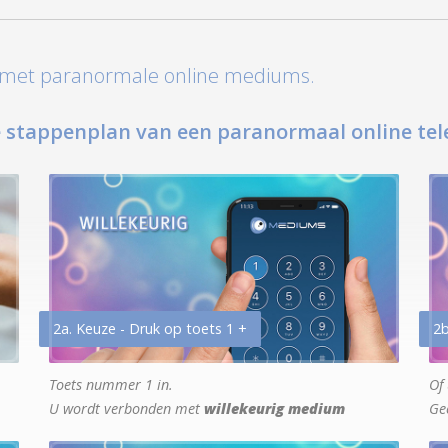
t met paranormale online mediums.
 stappenplan van een paranormaal online tel
2a. Keuze - Druk op toets 1 +
2b
Toets nummer 1 in.
Of 
U wordt verbonden met
willekeurig medium
Ge