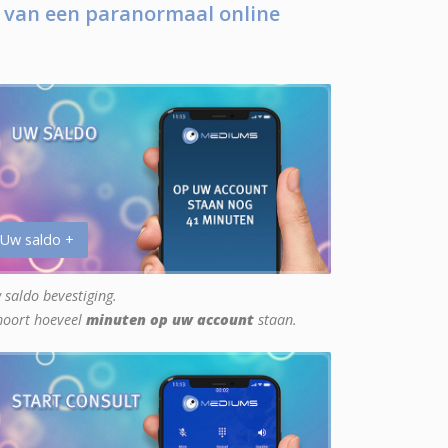
 van een paranormaal online
 Uw saldo +
 saldo bevestiging.
hoort hoeveel
minuten op uw account
staan.