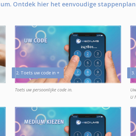
um. Ontdek hier het eenvoudige stappenplan
2. Toets uw code in +
3.
Toets uw persoonlijke code in.
Uw
U 