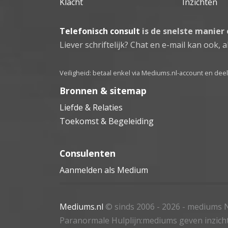
Klacht
Inzichten
Telefonisch consult
is de snelste manier
Liever schriftelijk? Chat en e-mail kan ook, al
Veiligheid: betaal enkel via Mediums.nl-account en de
Bronnen & sitemap
Liefde & Relaties
Toekomst & Begeleiding
Consulenten
Aanmelden als Medium
Mediums.nl
© sinds 2006 - 2026
- mediums N
Paranormale Hulplijn:mediums geven inzich