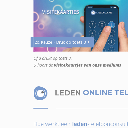
2c. Keuze - Druk op toets 3 +
Of u drukt op toets 3.
U hoort de
visitekaartjes van onze mediums
LEDEN
ONLINE TE
Hoe werkt een
leden
-telefoonconsult