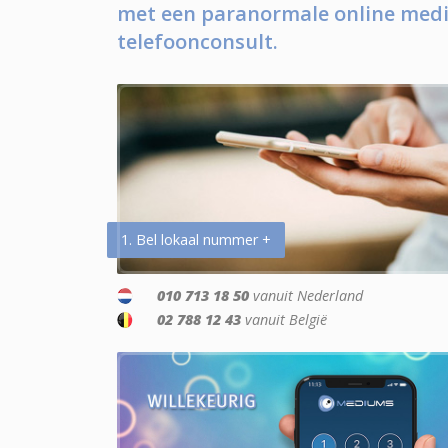
met een paranormale online medi
telefoonconsult.
1. Bel lokaal nummer +
010 713 18 50
vanuit Nederland
02 788 12 43
vanuit België