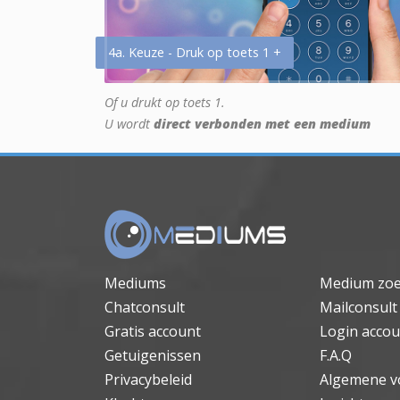
4a. Keuze - Druk op toets 1 +
Of u drukt op toets 1.
U wordt
direct verbonden met een medium
Mediums
Medium zo
Chatconsult
Mailconsult
Gratis account
Login accou
Getuigenissen
F.A.Q
Privacybeleid
Algemene v