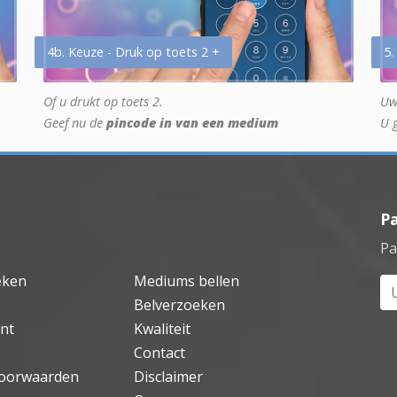
4b. Keuze - Druk op toets 2 +
5.
Of u drukt op toets 2.
Uw
Geef nu de
pincode in van een medium
U 
P
Pa
eken
Mediums bellen
Uw
Belverzoeken
nt
Kwaliteit
Contact
oorwaarden
Disclaimer