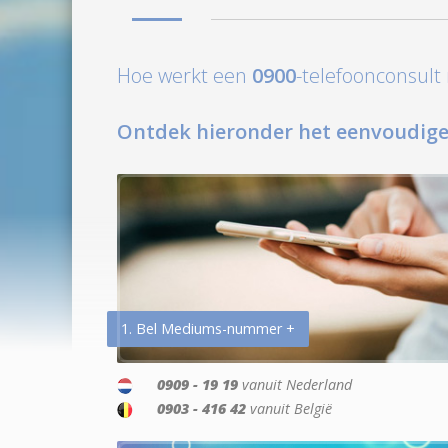
Hoe werkt een
0900
-telefoonconsul
Ontdek hieronder het eenvoudige
1. Bel Mediums-nummer +
0909 - 19 19
vanuit Nederland
0903 - 416 42
vanuit België