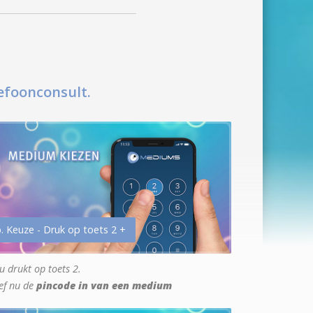
efoonconsult.
. Keuze - Druk op toets 2 +
u drukt op toets 2.
ef nu de
pincode in van een medium