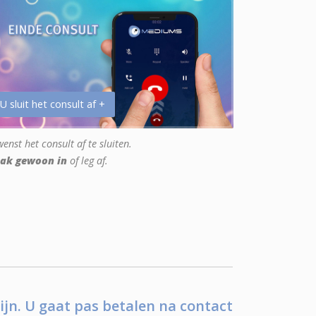
 U sluit het consult af +
enst het consult af te sluiten.
ak gewoon in
of leg af.
ijn. U gaat pas betalen na contact