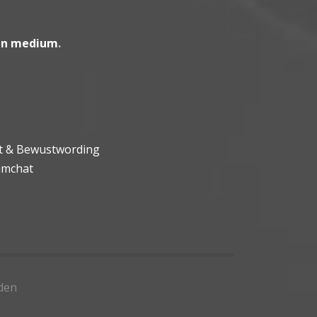
en medium
.
ht & Bewustwording
umchat
den